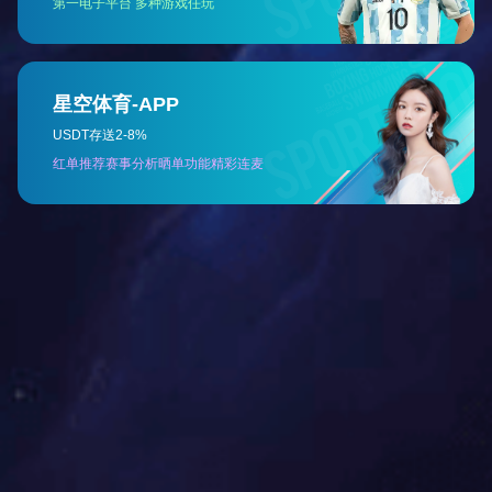
产品类别：
稳压器
产品类别：
稳压器
产品名称：SVC系列三相稳压
产品名称：TND系列单相稳
器
压器