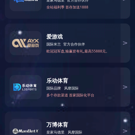
坚持以“专业成就品质、服务铸造竞争力”为理念
关于我们
开云网页版·官方版在线登入口-开云（中国） 自创建以来，一直坚持不
断开发，创新产品，开拓市场，与众多科研单位，高等院校进行紧密合
作并聘请高级工程师作指导。
公司拥有硅钢片自动冲剪线，全自动数控平绕机、箔绕机、环形绕线
机、扁线立绕机、R型绕线机、数控雕刻机、真空压力浸烤机、全自动
铁芯数控氩焊机等先进设备。