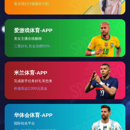
不断加强质量管理，并全面通过了
电话：0532-88564000
CE认证、CQC认证及ISO9001国际质
传真：0532-88563775
量体系认证。
查看更多 +
查看更多 +
专业生产单、三相变压器，稳压器，开云网页版·官方版在线登入口-开云（中
国） ，电抗器，充电器，逆变器，电机启动柜等产品
产品中心
公司拥有硅钢片自动冲剪线，全自动数控平绕机、箔绕机、环形绕线
机、扁线立绕机、R型绕线机、数控雕刻机、真空压力浸烤机、全自动
铁芯数控氩焊机等先进设备。