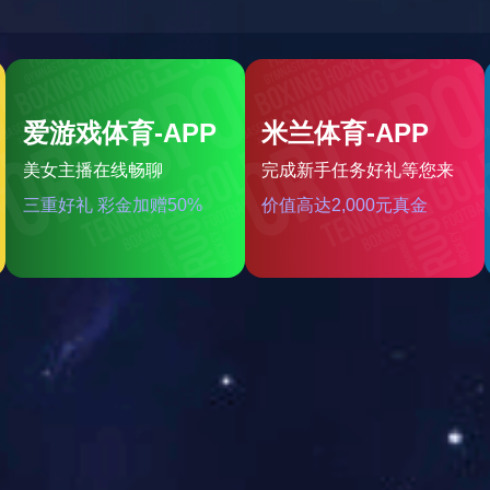
，一直坚持不断开发，创新产品，开拓市场，与众多科研单位，高等院校进
环形绕线机、扁线立绕机、R型绕线机、数控雕刻机、真空压力浸烤机、全
开云网页版·官方版在线登入口
顾客至上、锐意进取”的经营理念。我们
公司在注重产品开发，研制的同时，
誉，我们将一如既往，努力创造辉煌！
管理，并全面通过了CE认证、CQC认证及