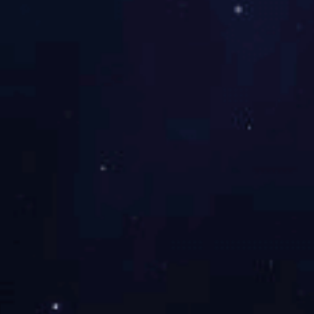
您可以在这里了解我们的最新动态
开云网页版·官方版在线登入口
热烈祝贺开云网页版·官方版在线登入口-开云（中国
网站正式…
开云网页版·官方版在线登入口-开云（中国） 自创建以来，一直坚