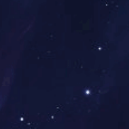
国际质量体系认证。
 +
查看更多 +
-开云（中国） ，电抗器，充电器，逆变器，电机启动柜等产品