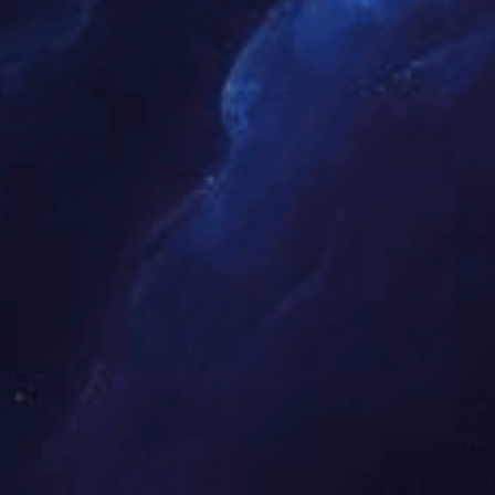
：
三相变压器
产品类别：
单相变压器
：SG系列三相干式变压器（整
产品名称：BK系列控制变压器（