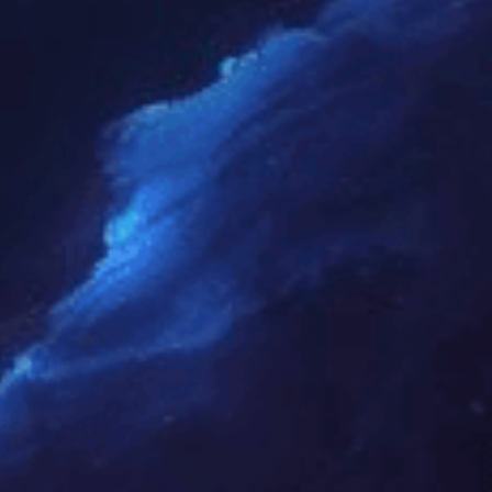
自动铁芯数控氩焊机等先进设备。
产品类别：
电抗器
产品名称：KSG系列输入电抗器