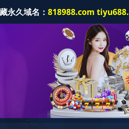
的官方网站！
分类
荣誉资质
厂区设备
人才招聘
开云
版在