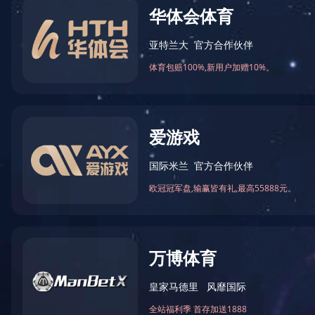
PRODUCT
产品分类