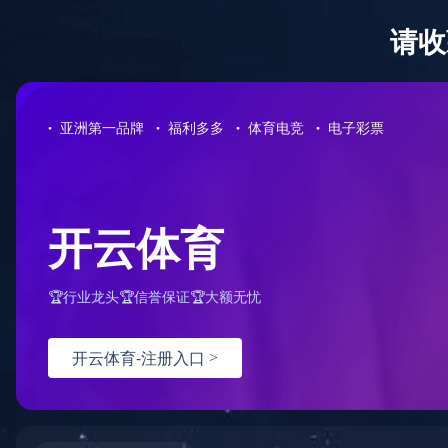
开云网页版·官方版在线登入口
欢迎来到
开云网页版·官方版在线登入口-开云（中国）
网站开云网页版·
关于我们
产品
官方版在线登入
口