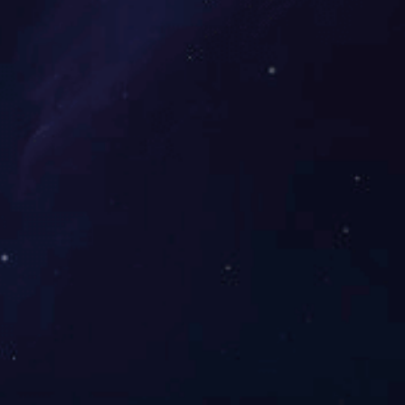
115
65
120
120
108
122
65
120
120
108
125
65
120
120
108
130
68
133
70
135
76
155
85
170
85
关于我们
产品列表
开云网页版·
公司简介
单相变压器
三相变压器
开云网页版·官方
荣誉资质
电抗器
稳压器
厂址：山东省
客户反馈
开云网页版·官方
发龙山路50号
人才招聘
版在线登入口-开
业务电话：0532