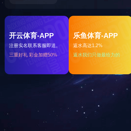
KD系列智能型充电机