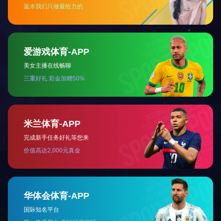
DK-1000VA
170
170
165
116
118
8.5
15
DK-1500VA
170
180
165
116
128
8.5
15
DK-2000VA
200
185
200
145
135
9
18
DK-2500VA
200
195
200
145
145
9
18
DK-3000VA
200
205
200
145
155
9
18
Copyright © 2018 开云网页版·官方版在线登入口-开云（中国） All rights
Reserved 版权所有 未经许可不得使用、转载、摘编。
微网站开云网页版·官方版在线登入口
关于我们
产品中心
荣誉资质
厂区设备
人才招聘
开云网页版·官方版在线登入口
销售网点