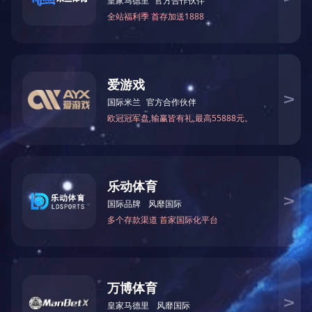
DK系列新型控制变压器是在国内外BK系列控制变压器的基础上进
一步吸收国外同类产品的优点，由我单位科研人员自行开发和设
计，并优选国外好的接线方式，公司自行开发的新型接线端子，具
有外形美观、性能优良、工作可靠、耗能低、体积小、接线安全，
适用性广等特点，是一种理想的变压电源。
二、用途
DK系列新型控制变压器，适用于50/60HZ，额定电源电压不超过
1000V的交流电路中，作为机床和机械设备的控制电源，工作照明
及信号电源，也可作为小型动力电源使用。
三、型号及其含义