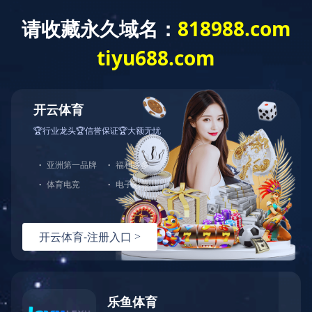
开云网页版·官方版在线登入口
欢迎来到
开云网页版·官方版在线登入口-开云（中国）
的官方网站！
PRODUCT
产品分类
DK系列控制变压器（出口型）